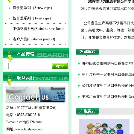
绍兴市华力瓶盖有限公司
专
螺纹盖系列（Screw caps）
利，距离甬金高速甘霖镇出口500
旋开盖系列（Twist caps）
公司定位生产高档不锈钢马口铁
不锈钢盖系列(Stainless steel bottle
酱，高端饮料、燕窝、蜂蜜、辣
计、开发整套模具的技术。对螺纹盖
cap)
客户产品(Customer product)
哪些因素会影响到马口铁瓶盖的
生产过程中一定要对马口铁瓶盖
如何才能在生产马口铁瓶盖的时
要求厂家在生产马口铁瓶盖时做
名称：绍兴市华力瓶盖有限公司
电话：0575-83620518
E-mail：
cnplj@126.com
网址: www.hualicap.com