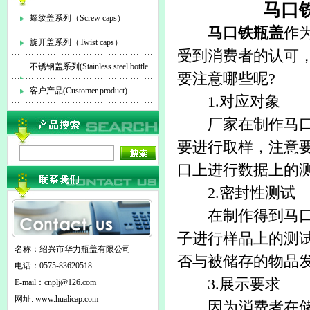
马口
螺纹盖系列（Screw caps）
马口铁瓶盖
作
旋开盖系列（Twist caps）
受到消费者的认可
不锈钢盖系列(Stainless steel bottle
要注意哪些呢?
cap)
客户产品(Customer product)
1.对应对象
厂家在制作马口铁
要进行取样，注意
口上进行数据上的
2.密封性测试
在制作得到马口铁
子进行样品上的测
名称：绍兴市华力瓶盖有限公司
否与被储存的物品
电话：0575-83620518
3.展示要求
E-mail：
cnplj@126.com
网址: www.hualicap.com
因为消费者在储存