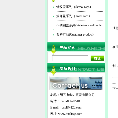
螺纹盖系列（Screw caps）
1
旋开盖系列（Twist caps）
马
不锈钢盖系列(Stainless steel bottle
注
2
cap)
客户产品(Customer product)
瓶
在
3
马
制
综
上一
下一
名称：绍兴市华力瓶盖有限公司
电话：0575-83620518
E-mail：
cnplj@126.com
网址: www.hualicap.com