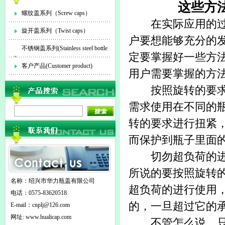
这些方
螺纹盖系列（Screw caps）
在实际应用的过
旋开盖系列（Twist caps）
户要想能够充分的
不锈钢盖系列(Stainless steel bottle
定要掌握好一些方
cap)
客户产品(Customer product)
用户需要掌握的方
按照旋转的要求扭
需求使用在不同的
转的要求进行扭紧
而保护到瓶子里面
切勿超负荷的进行
所说的要按照旋转
名称：绍兴市华力瓶盖有限公司
超负荷的进行使用
电话：0575-83620518
的，一旦超过它的
E-mail：
cnplj@126.com
网址: www.hualicap.com
不管怎么说，只要