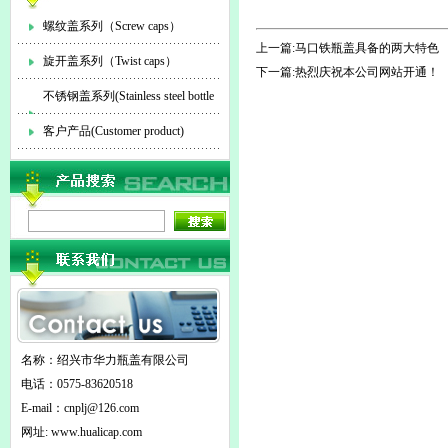
螺纹盖系列（Screw caps）
上一篇:
马口铁瓶盖具备的两大特色
旋开盖系列（Twist caps）
下一篇:
热烈庆祝本公司网站开通！
不锈钢盖系列(Stainless steel bottle
cap)
客户产品(Customer product)
名称：绍兴市华力瓶盖有限公司
电话：0575-83620518
E-mail：
cnplj@126.com
网址: www.hualicap.com