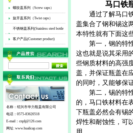
马口铁
螺纹盖系列（Screw caps）
通过了解
马口
旋开盖系列（Twist caps）
盖集合了钢和锡这
不锈钢盖系列(Stainless steel bottle
本特性就有下面这
cap)
客户产品(Customer product)
第一，钢的特
这也就是说其采用
些钢质材料的高强
盖，并保证瓶盖在
的同时，又能够保
第二，锡的特性：
的，马口铁材料在
名称：绍兴市华力瓶盖有限公司
下瓶盖必然会有锡
电话：0575-83620518
焊性和耐蚀性，可
E-mail：
cnplj@126.com
网址: www.hualicap.com
用。