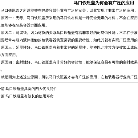
马口铁瓶盖为何会有广泛的应用
马口铁瓶盖
之所以能够在包装容器行业有广泛的涵盖，以此实现了非常广泛的应用，
因一：无毒。马口铁瓶盖所采用的马口铁材料是一种完全无毒的材料，不会在应用
其便能够在包装容器方面应用。
因二：耐腐蚀。因为材质的关系马口铁瓶盖有着非常好的耐腐蚀性能，不易在于液
需要经常与瓶内液体接触的包装容器装置需要的重要特性，如此其就有实现广泛应用的
因三：延展性好。马口铁瓶盖有着非常好的延展性，能够以此非常方便被加工成应
器方面应用。
因四：密封性好。马口铁瓶盖有非常好的密封性，能够保证容易有可靠的密封效果
象。
是因为上述这些原因，所以马口铁瓶盖才会有广泛的应用，在包装容器行业有广泛
篇:
马口铁瓶盖具备的四大优良特性
篇:
马口铁瓶盖有较长的使用寿命