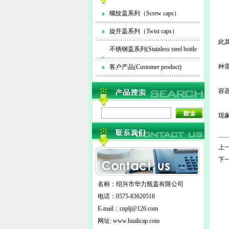
螺纹盖系列（Screw caps）
原
旋开盖系列（Twist caps）
此
不锈钢盖系列(Stainless steel bottle
原
种
cap)
客户产品(Customer product)
原
容
原
现
就
上一
下一
名称：绍兴市华力瓶盖有限公司
电话：0575-83620518
E-mail：
cnplj@126.com
网址: www.hualicap.com