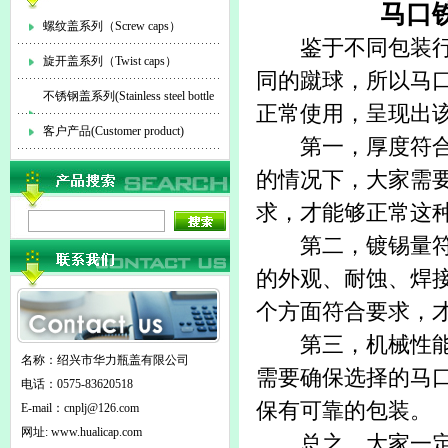
马口
螺纹盖系列（Screw caps）
鉴于不同包装行业
旋开盖系列（Twist caps）
同的蹴球，所以
马
不锈钢盖系列(Stainless steel bottle
正常使用，呈现出
cap)
客户产品(Customer product)
第一，厚度符合要
的情况下，大家需
求，才能够正常这
第二，镀锡量符合
的外观、耐蚀、焊
个方面符合要求，
第三，机械性能符
名称：绍兴市华力瓶盖有限公司
需要确保选择的马
电话：0575-83620518
保有可靠的包装。
E-mail：
cnplj@126.com
网址: www.hualicap.com
总之，大家一定要