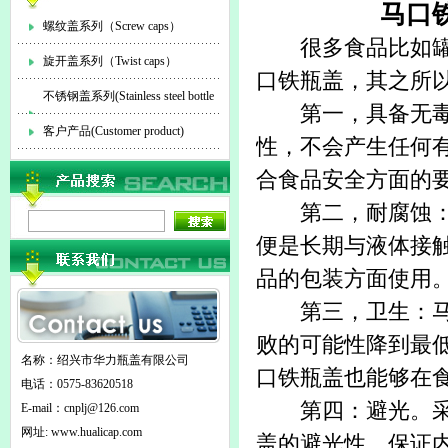
马口
螺纹盖系列（Screw caps）
很多食品比如罐头
旋开盖系列（Twist caps）
口铁瓶盖
，其之所
不锈钢盖系列(Stainless steel bottle
第一，具备无毒特
cap)
客户产品(Customer product)
性，不会产生任何
合食品安全方面的
第二，耐腐蚀：马
便是长期与液体接
品的包装方面使用
第三，卫生：马口
败的可能性降到最
名称：绍兴市华力瓶盖有限公司
口铁瓶盖也能够在
电话：0575-83620518
第四：避光。采用
E-mail：
cnplj@126.com
网址: www.hualicap.com
盖的避光性，保证