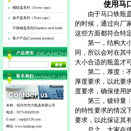
使用马
螺纹盖系列（Screw caps）
由于
马口铁瓶
旋开盖系列（Twist caps）
的时候，通过向厂
不锈钢盖系列(Stainless steel bottle
这些方面都符合特
cap)
客户产品(Customer product)
第一，结构大小：
同，所以会对在其
大小合适的瓶盖才
第二，厚度：不同
厚度要求，以此要
度要求，确保使用
第三，镀锌量：在
名称：绍兴市华力瓶盖有限公司
的特性要求的情况
电话：0575-83620518
要求，以此保证其
E-mail：
cnplj@126.com
网址: www.hualicap.com
总之，大家在使用