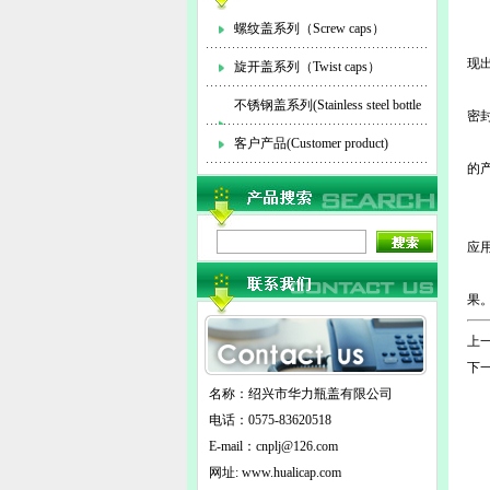
螺纹盖系列（Screw caps）
现
旋开盖系列（Twist caps）
1
不锈钢盖系列(Stainless steel bottle
密
2
cap)
客户产品(Customer product)
的
3
4
应
马
果
上一
下一
名称：绍兴市华力瓶盖有限公司
电话：0575-83620518
E-mail：
cnplj@126.com
网址: www.hualicap.com