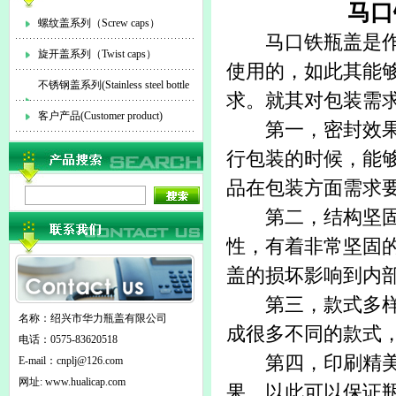
马口
螺纹盖系列（Screw caps）
马口铁瓶盖
是
旋开盖系列（Twist caps）
使用的，如此其能
不锈钢盖系列(Stainless steel bottle
求。就其对包装需
cap)
客户产品(Customer product)
第一，密封效果
行包装的时候，能
品在包装方面需求
第二，结构坚固：
性，有着非常坚固
盖的损坏影响到内
第三，款式多样：
名称：绍兴市华力瓶盖有限公司
成很多不同的款式
电话：0575-83620518
第四，印刷精美：
E-mail：
cnplj@126.com
网址: www.hualicap.com
果，以此可以保证