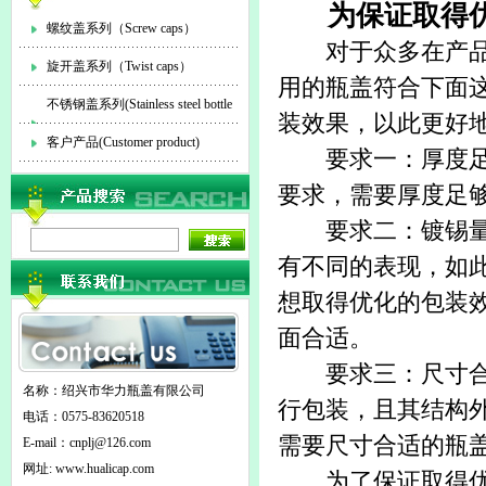
为保证取得
螺纹盖系列（Screw caps）
对于众多在产品
旋开盖系列（Twist caps）
用的瓶盖符合下面
不锈钢盖系列(Stainless steel bottle
装效果，以此更好
cap)
客户产品(Customer product)
要求一：厚度足
要求，需要厚度足
要求二：镀锡量合
有不同的表现，如
想取得优化的包装
面合适。
要求三：尺寸合适
名称：绍兴市华力瓶盖有限公司
行包装，且其结构
电话：0575-83620518
需要尺寸合适的瓶
E-mail：
cnplj@126.com
网址: www.hualicap.com
为了保证取得优化