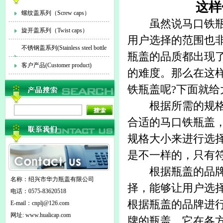
这样
螺纹盖系列（Screw caps）
虽然说
马口铁
旋开盖系列（Twist caps）
用户选择的范围也
不锈钢盖系列(Stainless steel bottle
瓶盖的品质都出现
cap)
客户产品(Customer product)
的难度。那么在这
铁瓶盖
呢?下面就
根据所需的规格进
合适的马口铁瓶盖
规格大小来进行选
是不一样的，只有
根据瓶盖的品牌进
名称：绍兴市华力瓶盖有限公司
择，能够让用户选
电话：0575-83620518
根据瓶盖的品牌进
E-mail：
cnplj@126.com
网址: www.hualicap.com
牌的瓶盖，它在各