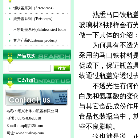
螺纹盖系列（Screw caps）
熟悉
马口铁瓶
旋开盖系列（Twist caps）
玻璃材料那样会有
不锈钢盖系列(Stainless steel bottle
做一下具体的介绍
cap)
客户产品(Customer product)
为何具有不透光
采用的马口铁材料
促成下，保证瓶盖
线通过瓶盖穿透过
不透光性有何作用
白质和氨基酸的变
与其它食品成份作
名称：绍兴市华力瓶盖有限公司
食品包装瓶当中，
电话：0575-83620518
些不良影响。
E-mail：
cnplj@126.com
网址: www.hualicap.com
这也就是说，正是