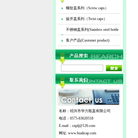
螺纹盖系列（Screw caps）
旋开盖系列（Twist caps）
不锈钢盖系列(Stainless steel bottle
cap)
客户产品(Customer product)
名称：绍兴市华力瓶盖有限公司
电话：0575-83620518
E-mail：
cnplj@126.com
网址: www.hualicap.com