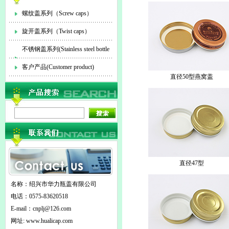
螺纹盖系列（Screw caps）
旋开盖系列（Twist caps）
不锈钢盖系列(Stainless steel bottle
cap)
客户产品(Customer product)
直径50型燕窝盖
直径47型
名称：绍兴市华力瓶盖有限公司
电话：0575-83620518
E-mail：
cnplj@126.com
网址: www.hualicap.com