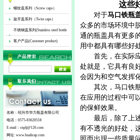
这些
螺纹盖系列（Screw caps）
对于
马口铁瓶
旋开盖系列（Twist caps）
众多的市场环境中
不锈钢盖系列(Stainless steel bottle
通的瓶盖具有更多
cap)
客户产品(Customer product)
用中都具有哪些好处
首先，在实际应用
处就是，它具有良
会因为和空气发挥
其次，马口铁瓶盖
在应用的过程中可
的保鲜效果。
名称：绍兴市华力瓶盖有限公司
最后，除了上述所
电话：0575-83620518
有不透光的好处，
E-mail：
cnplj@126.com
网址: www.hualicap.com
照而出现一些质量