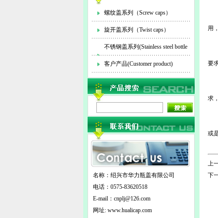
螺纹盖系列（Screw caps）
用
旋开盖系列（Twist caps）
1
不锈钢盖系列(Stainless steel bottle
因
要
cap)
客户产品(Customer product)
2
瓶
求
3
瓶
或
综
上一
名称：绍兴市华力瓶盖有限公司
下一
电话：0575-83620518
E-mail：
cnplj@126.com
网址: www.hualicap.com