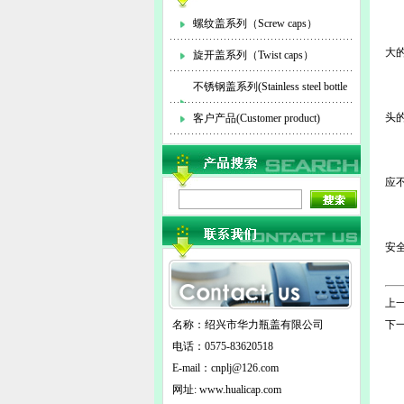
螺纹盖系列（Screw caps）
瓶
大
旋开盖系列（Twist caps）
1
不锈钢盖系列(Stainless steel bottle
马
头
cap)
客户产品(Customer product)
2
为
应
3
马
安
可
上一
名称：绍兴市华力瓶盖有限公司
下一
电话：0575-83620518
E-mail：
cnplj@126.com
网址: www.hualicap.com