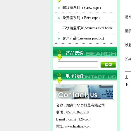
螺纹盖系列（Screw caps）
是
旋开盖系列（Twist caps）
首
不锈钢盖系列(Stainless steel bottle
里
其
cap)
客户产品(Customer product)
以
最
长
其
上一
下一
名称：绍兴市华力瓶盖有限公司
电话：0575-83620518
E-mail：
cnplj@126.com
网址: www.hualicap.com