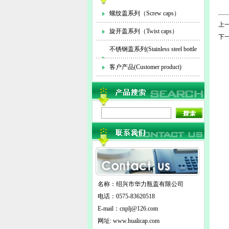
螺纹盖系列（Screw caps）
上一
旋开盖系列（Twist caps）
下一
不锈钢盖系列(Stainless steel bottle
cap)
客户产品(Customer product)
名称：绍兴市华力瓶盖有限公司
电话：0575-83620518
E-mail：
cnplj@126.com
网址: www.hualicap.com