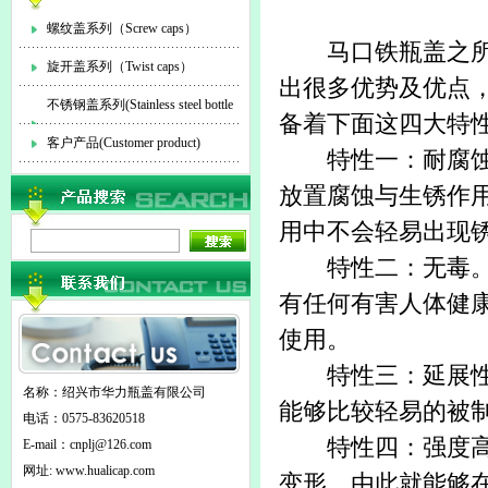
螺纹盖系列（Screw caps）
马口铁瓶盖
之
旋开盖系列（Twist caps）
出很多优势及优点
不锈钢盖系列(Stainless steel bottle
备着下面这四大特
cap)
客户产品(Customer product)
特性一：耐腐蚀
放置腐蚀与生锈作
用中不会轻易出现
特性二：无毒。从
有任何有害人体健
使用。
特性三：延展性好
名称：绍兴市华力瓶盖有限公司
能够比较轻易的被
电话：0575-83620518
特性四：强度高。
E-mail：
cnplj@126.com
网址: www.hualicap.com
变形，由此就能够