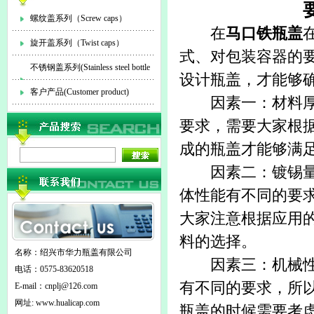
螺纹盖系列（Screw caps）
在
马口铁瓶盖
旋开盖系列（Twist caps）
式、对包装容器的
不锈钢盖系列(Stainless steel bottle
设计瓶盖，才能够
cap)
客户产品(Customer product)
因素一：材料厚度
要求，需要大家根
成的瓶盖才能够满
因素二：镀锡量。
体性能有不同的要
大家注意根据应用
料的选择。
名称：绍兴市华力瓶盖有限公司
因素三：机械性能
电话：0575-83620518
有不同的要求，所
E-mail：
cnplj@126.com
网址: www.hualicap.com
瓶盖的时候需要考