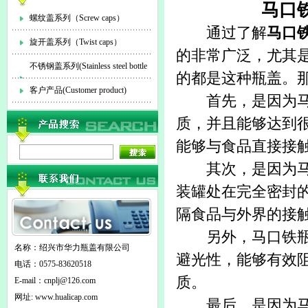
马口
螺纹盖系列（Screw caps）
通过了解
马口
旋开盖系列（Twist caps）
的非常广泛，尤其
不锈钢盖系列(Stainless steel bottle
的都是这种瓶盖。
cap)
客户产品(Customer product)
首先，是因为马口
质，并且能够达到
能够与食品直接接
其次，是因为马口
装罐处在完全密封
隔食品与外界的接
另外，马口铁瓶盖
名称：绍兴市华力瓶盖有限公司
避光性，能够有效
电话：0575-83620518
质。
E-mail：
cnplj@126.com
网址: www.hualicap.com
最后，是因为马口