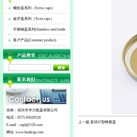
螺纹盖系列（Screw caps）
旋开盖系列（Twist caps）
不锈钢盖系列(Stainless steel bottle
cap)
客户产品(Customer product)
名称：绍兴市华力瓶盖有限公司
电话：0575-83620518
上一篇:
直径67型蜂窝盖
E-mail：
cnplj@126.com
网址: www.hualicap.com