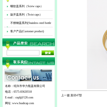
螺纹盖系列（Screw caps）
旋开盖系列（Twist caps）
不锈钢盖系列(Stainless steel bottle
cap)
客户产品(Customer product)
名称：绍兴市华力瓶盖有限公司
电话：0575-83620518
上一篇:
直径47型
E-mail：
cnplj@126.com
网址: www.hualicap.com