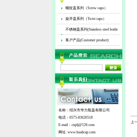
螺纹盖系列（Screw caps）
旋开盖系列（Twist caps）
不锈钢盖系列(Stainless steel bottle
cap)
客户产品(Customer product)
名称：绍兴市华力瓶盖有限公司
电话：0575-83620518
上一
E-mail：
cnplj@126.com
网址: www.hualicap.com