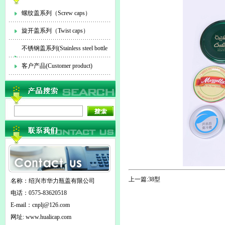
螺纹盖系列（Screw caps）
旋开盖系列（Twist caps）
不锈钢盖系列(Stainless steel bottle
cap)
客户产品(Customer product)
上一篇:
38型
名称：绍兴市华力瓶盖有限公司
电话：0575-83620518
E-mail：
cnplj@126.com
网址: www.hualicap.com