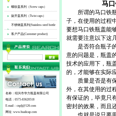
马口
螺纹盖系列（Screw caps）
所谓的
马口铁
旋开盖系列（Twist caps）
子，在使用的过程
不锈钢盖系列(Stainless steel bottle
要想
马口铁瓶盖
能
cap)
客户产品(Customer product)
就需要注意以下这
是否符合瓶子的大
意的问题是，瓶盖
技术的应用下，瓶
的，才能够在实际
质量是否是有保证
外，在其使用的过
名称：绍兴市华力瓶盖有限公司
有保证的，毕竟只
电话：0575-83620518
密封的效果，而且
E-mail：
cnplj@126.com
网址: www.hualicap.com
也就是说只要用户