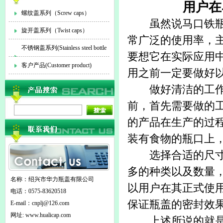
用户在
螺纹盖系列（Screw caps）
虽然说
马口铁
旋开盖系列（Twist caps）
常广泛的使用率，
不锈钢盖系列(Stainless steel bottle
要想它在实际应用
cap)
客户产品(Customer product)
用之前一定要做好
做好清洁的工作
前，首先需要做的
的产品在生产的过
装有食物的瓶口上
选择合适的尺寸。
多的种类以及数量
名称：绍兴市华力瓶盖有限公司
以用户在其正式使
电话：0575-83620518
保证瓶盖的密封效
E-mail：
cnplj@126.com
网址: www.hualicap.com
上述所说的就是用