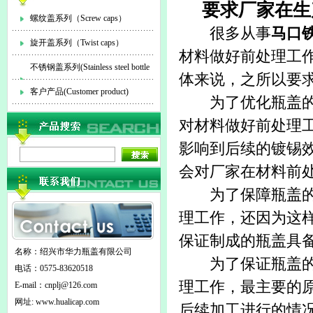
要求厂家在生
螺纹盖系列（Screw caps）
很多从事
马口
旋开盖系列（Twist caps）
材料做好前处理工
不锈钢盖系列(Stainless steel bottle
体来说，之所以要
cap)
客户产品(Customer product)
为了优化瓶盖的工
对材料做好前处理
影响到后续的镀锡
会对厂家在材料前
为了保障瓶盖的卫
理工作，还因为这
保证制成的瓶盖具
名称：绍兴市华力瓶盖有限公司
为了保证瓶盖的品
电话：0575-83620518
理工作，最主要的
E-mail：
cnplj@126.com
网址: www.hualicap.com
后续加工进行的情