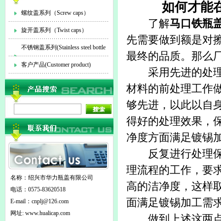
如何才能
螺纹盖系列（Screw caps）
了解
马口铁瓶
旋开盖系列（Twist caps）
先需要做到额是对
不锈钢盖系列(Stainless steel bottle
最终的品质。那么
cap)
客户产品(Customer product)
采用先进的处理工
材料的前处理工作
够先进，以此以自
得好的处理效果，
净度方面满足镀锡
反复进行处理保证
理流程的工作，要
名称：绍兴市华力瓶盖有限公司
高的洁净度，这样
电话：0575-83620518
面满足镀锡加工需
E-mail：
cnplj@126.com
网址: www.hualicap.com
做到上述这两点，