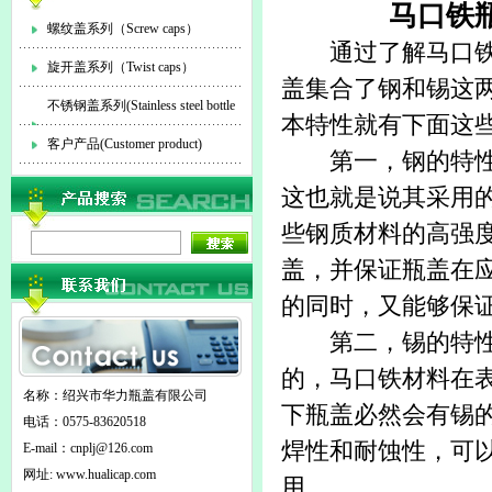
马口铁
螺纹盖系列（Screw caps）
通过了解
马口
旋开盖系列（Twist caps）
盖集合了钢和锡这
不锈钢盖系列(Stainless steel bottle
本特性就有下面这
cap)
客户产品(Customer product)
第一，钢的特
这也就是说其采用
些钢质材料的高强
盖，并保证瓶盖在
的同时，又能够保
第二，锡的特性：
的，马口铁材料在
名称：绍兴市华力瓶盖有限公司
下瓶盖必然会有锡
电话：0575-83620518
焊性和耐蚀性，可
E-mail：
cnplj@126.com
网址: www.hualicap.com
用。