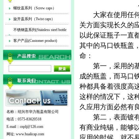
螺纹盖系列（Screw caps）
大家在使用任何产
旋开盖系列（Twist caps）
关方面实现长久的
不锈钢盖系列(Stainless steel bottle
以此保证瓶子一直
cap)
客户产品(Customer product)
其中的
马口铁瓶盖
命：
第一，采用的基材
成的瓶盖，而马口
种都具备着强度高
这样的情况下，这
久应用方面必然有
名称：绍兴市华力瓶盖有限公司
第二，表面镀有商
电话：0575-83620518
有商业纯锡，能够
E-mail：
cnplj@126.com
网址: www.hualicap.com
应用的时候，就不