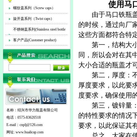
使用马
螺纹盖系列（Screw caps）
由于
马口铁瓶
旋开盖系列（Twist caps）
的时候，通过向厂
不锈钢盖系列(Stainless steel bottle
这些方面都符合特
cap)
客户产品(Customer product)
第一，结构大小：
同，所以会对在其
大小合适的瓶盖才
第二，厚度：不同
厚度要求，以此要
度要求，确保使用
第三，镀锌量：在
名称：绍兴市华力瓶盖有限公司
的特性要求的情况
电话：0575-83620518
要求，以此保证其
E-mail：
cnplj@126.com
网址: www.hualicap.com
总之，大家在使用