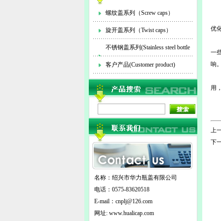
螺纹盖系列（Screw caps）
优
旋开盖系列（Twist caps）
表
不锈钢盖系列(Stainless steel bottle
一
响
cap)
客户产品(Customer product)
表
用
表
从
上一
下一
名称：绍兴市华力瓶盖有限公司
电话：0575-83620518
E-mail：
cnplj@126.com
网址: www.hualicap.com