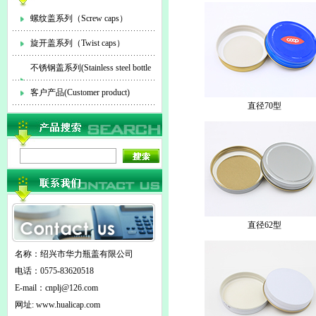
螺纹盖系列（Screw caps）
旋开盖系列（Twist caps）
不锈钢盖系列(Stainless steel bottle
cap)
客户产品(Customer product)
直径70型
直径62型
名称：绍兴市华力瓶盖有限公司
电话：0575-83620518
E-mail：
cnplj@126.com
网址: www.hualicap.com