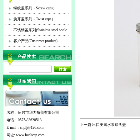
螺纹盖系列（Screw caps）
旋开盖系列（Twist caps）
不锈钢盖系列(Stainless steel bottle
cap)
客户产品(Customer product)
名称：绍兴市华力瓶盖有限公司
电话：0575-83620518
上一篇:
出口美国水果罐头盖
E-mail：
cnplj@126.com
网址: www.hualicap.com