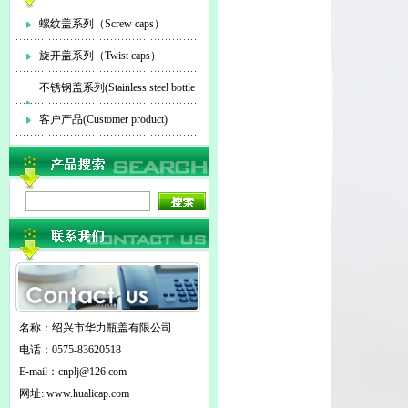
螺纹盖系列（Screw caps）
旋开盖系列（Twist caps）
不锈钢盖系列(Stainless steel bottle
cap)
客户产品(Customer product)
名称：绍兴市华力瓶盖有限公司
电话：0575-83620518
E-mail：
cnplj@126.com
网址: www.hualicap.com