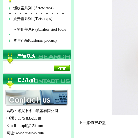
螺纹盖系列（Screw caps）
旋开盖系列（Twist caps）
不锈钢盖系列(Stainless steel bottle
cap)
客户产品(Customer product)
名称：绍兴市华力瓶盖有限公司
电话：0575-83620518
上一篇:
直径42型
E-mail：
cnplj@126.com
网址: www.hualicap.com