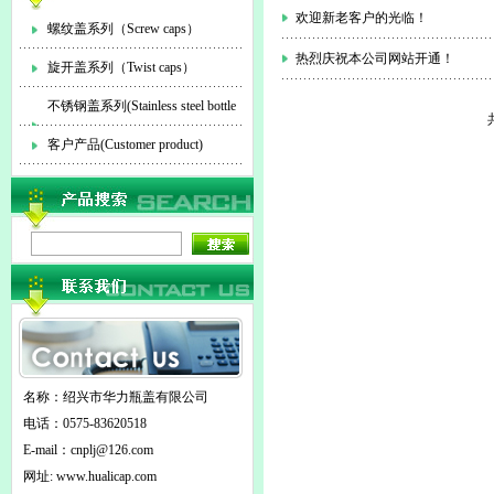
欢迎新老客户的光临！
螺纹盖系列（Screw caps）
热烈庆祝本公司网站开通！
旋开盖系列（Twist caps）
不锈钢盖系列(Stainless steel bottle
cap)
客户产品(Customer product)
名称：绍兴市华力瓶盖有限公司
电话：0575-83620518
E-mail：
cnplj@126.com
网址: www.hualicap.com