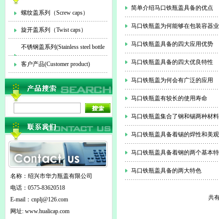
简单介绍马口铁瓶盖具备的优点
螺纹盖系列（Screw caps）
马口铁瓶盖为何能够在包装容器
旋开盖系列（Twist caps）
马口铁瓶盖具备的四大应用优势
不锈钢盖系列(Stainless steel bottle
马口铁瓶盖具备的四大优良特性
cap)
客户产品(Customer product)
马口铁瓶盖为何会有广泛的应用
马口铁瓶盖有较长的使用寿命
马口铁瓶盖集合了钢和锡两种材料
马口铁瓶盖具备着锡的焊性和美观
马口铁瓶盖具备着钢的两个基本特
马口铁瓶盖具备的两大特色
名称：绍兴市华力瓶盖有限公司
电话：0575-83620518
共有
E-mail：
cnplj@126.com
网址: www.hualicap.com